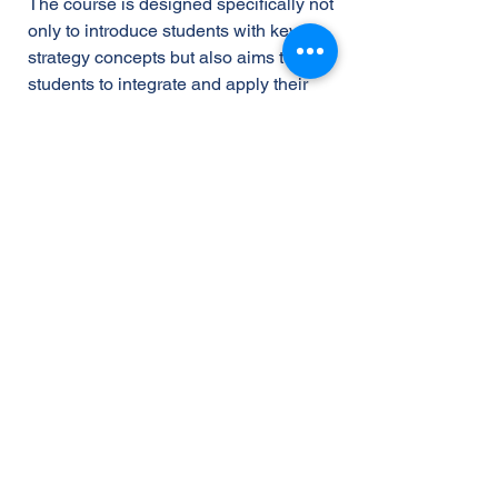
The course is designed specifically not
only to introduce students with key
strategy concepts but also aims to help
students to integrate and apply their
prior learning to various business
situations.
Course Outlines
The course emphasizes the value and
process of strategic management. In
addition to familiarizing students with
new subject matter, students are
expected to integrate and apply their
prior learning to strategic decision
making in organisations. The Strategic
Management course is designed to