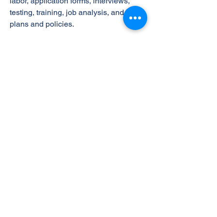
labor, application forms, interviews,
testing, training, job analysis, and wage
plans and policies.
The Learning Outcomes
On successful completion of this unit a
learner will:
1 Understand the basic nature the
Human Resource Environment
2 Understand the knowledge of the
Acquisition and preparation of Human
Resources
3 Understand the Assessment and