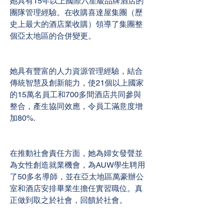
她具有15年以上國際六星級品牌酒店的
團隊管理經驗。在收購喜達屋集團（歷
史上最大的酒店業收購）領導了集團整
個亞太地區的合併變更。
她具有豐富的人力資源管理經驗，結合
傳統智慧及創新能力，使21個以上國家
的15萬名員工和700多間酒店共同參與
整合，產生協同效應，令員工滿意度增
加80%.
在推動社會責任方面，她為婦女發聲並
為女性創造就業機會，為AUW學生聘用
了50多名導師，並在亞太地區萬豪辦公
室和酒店安排畢業生擔任實習職位。真
正做到取之於社會，回饋於社會。