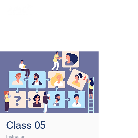
Login/Sign up
Class 05
Instructor